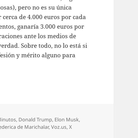
osas), pero no es su única
r cerca de 4.000 euros por cada
ventos, ganaría 3.000 euros por
raciones ante los medios de
erdad. Sobre todo, no lo está si
esión y mérito alguno para
uetas
Minutos
,
Donald Trump
,
Elon Musk
,
Federica de Marichalar
,
Voz.us
,
X