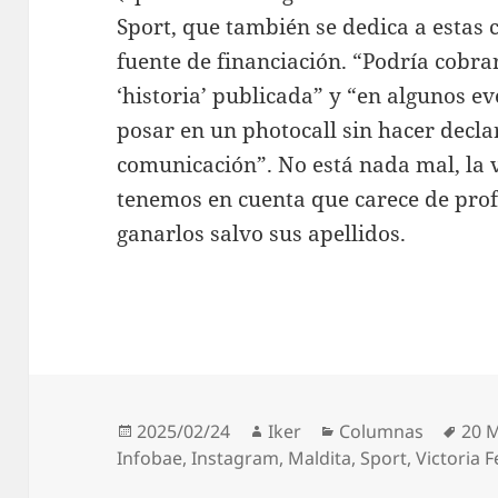
Sport, que también se dedica a estas c
fuente de financiación. “Podría cobra
‘historia’ publicada” y “en algunos e
posar en un photocall sin hacer decla
comunicación”. No está nada mal, la v
tenemos en cuenta que carece de prof
ganarlos salvo sus apellidos.
Publicado
Autor
Categorías
Etiq
2025/02/24
Iker
Columnas
20 
el
Infobae
,
Instagram
,
Maldita
,
Sport
,
Victoria 