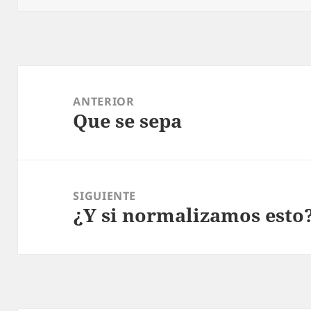
Navegación
de
ANTERIOR
Que se sepa
entradas
Entrada
anterior:
SIGUIENTE
¿Y si normalizamos esto
Entrada
siguiente: