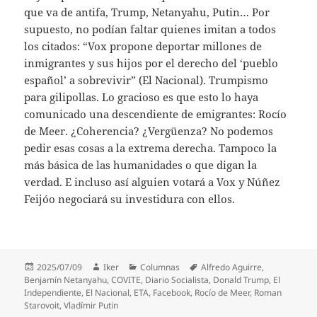
que va de antifa, Trump, Netanyahu, Putin… Por
supuesto, no podían faltar quienes imitan a todos
los citados: “Vox propone deportar millones de
inmigrantes y sus hijos por el derecho del ‘pueblo
español’ a sobrevivir” (El Nacional). Trumpismo
para gilipollas. Lo gracioso es que esto lo haya
comunicado una descendiente de emigrantes: Rocío
de Meer. ¿Coherencia? ¿Vergüenza? No podemos
pedir esas cosas a la extrema derecha. Tampoco la
más básica de las humanidades o que digan la
verdad. E incluso así alguien votará a Vox y Núñez
Feijóo negociará su investidura con ellos.
Publicado
Autor
Categorías
Etiquetas
2025/07/09
Iker
Columnas
Alfredo Aguirre
,
el
Benjamín Netanyahu
,
COVITE
,
Diario Socialista
,
Donald Trump
,
El
Independiente
,
El Nacional
,
ETA
,
Facebook
,
Rocío de Meer
,
Roman
Starovoit
,
Vladímir Putin