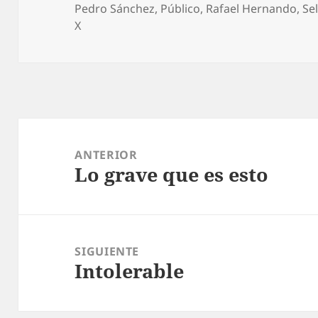
el
Pedro Sánchez
,
Público
,
Rafael Hernando
,
Se
X
Navegación
de
ANTERIOR
Lo grave que es esto
entradas
Entrada
anterior:
SIGUIENTE
Intolerable
Entrada
siguiente: