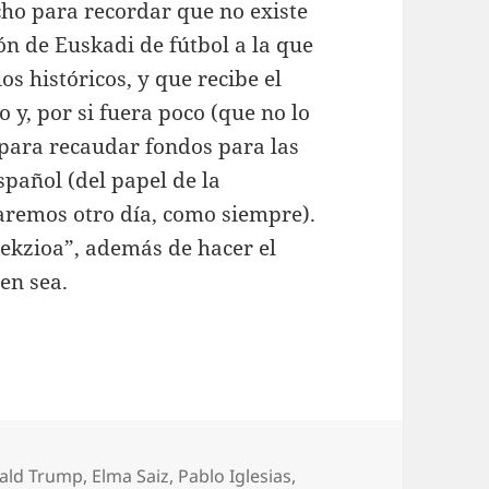
ho para recordar que no existe
ión de Euskadi de fútbol a la que
os históricos, y que recibe el
 y, por si fuera poco (que no lo
 para recaudar fondos para las
spañol (del papel de la
aremos otro día, como siempre).
elekzioa”, además de hacer el
ien sea.
uetas
ald Trump
,
Elma Saiz
,
Pablo Iglesias
,