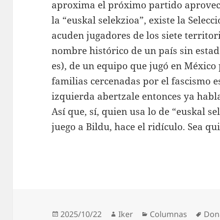
aproxima el próximo partido aprovec
la “euskal selekzioa”, existe la Selecc
acuden jugadores de los siete territori
nombre histórico de un país sin estado
es), de un equipo que jugó en México
familias cercenadas por el fascismo e
izquierda abertzale entonces ya habl
Así que, sí, quien usa lo de “euskal s
juego a Bildu, hace el ridículo. Sea qu
Publicado
Autor
Categorías
Etiq
2025/10/22
Iker
Columnas
Don