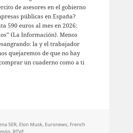
ército de asesores en el gobierno
mpresas públicas en España?
ta 590 euros al mes en 2026:
esos” (La Información). Menos
sangrando: la y el trabajador
nos quejaremos de que no hay
 comprar un cuaderno como a ti
uetas
ena SER
,
Elon Musk
,
Euronews
,
French
rmón
,
RTVE