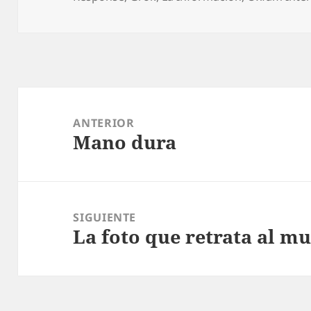
Navegación
de
ANTERIOR
Mano dura
entradas
Entrada
anterior:
SIGUIENTE
La foto que retrata al m
Entrada
siguiente: