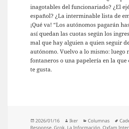
inagotables del funcionariado? ¿El ej
español? ¿La interminable lista de e
¡Qué va! “Los autónomos pagarán has
así quedan las cuotas según los ingr
mal que hay alguien a quien seguir de
autónomo. Vuelvo a lo mismo: luego 
fontaneros o una papelería en la que
te gusta.
Publicado
Autor
Categorías
Etiq
2026/01/16
Iker
Columnas
Cad
el
Response
,
Grok
,
La Información
,
Oxfam Inte