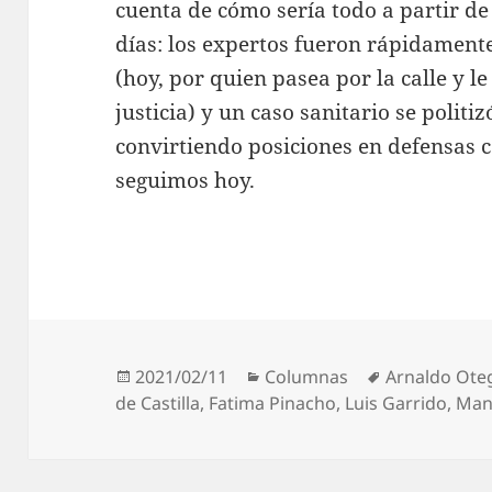
cuenta de cómo sería todo a partir d
días: los expertos fueron rápidamente
(hoy, por quien pasea por la calle y l
justicia) y un caso sanitario se polit
convirtiendo posiciones en defensas c
seguimos hoy.
Publicado
Categorías
Etiquetas
2021/02/11
Columnas
Arnaldo Ote
el
de Castilla
,
Fatima Pinacho
,
Luis Garrido
,
Manu