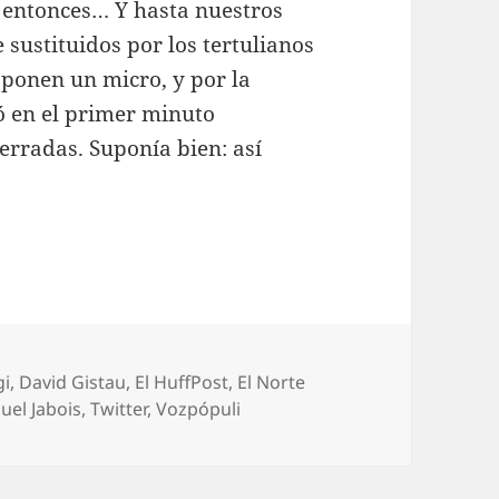
e entonces… Y hasta nuestros
 sustituidos por los tertulianos
e ponen un micro, y por la
izó en el primer minuto
erradas. Suponía bien: así
gi
,
David Gistau
,
El HuffPost
,
El Norte
el Jabois
,
Twitter
,
Vozpópuli