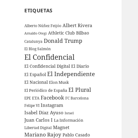
ETIQUETAS
Albert Rivera
Alberto Núñez Feijóo
Athletic Club Bilbao
Arnaldo Otegi
Donald Trump
Catalunya
El Blog Salmón
El Confidencial
El Confidencial Digital
El Diario
El Independiente
El Español
El Nacional
Elon Musk
El Plural
El Periódico de España
Facebook
ETA
EPE
FC Barcelona
Instagram
Felipe VI
Isabel Díaz Ayuso
Israel
Juan Carlos I
La Información
Magnet
Libertad Digital
Mariano Rajoy
Pablo Casado