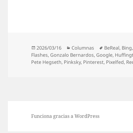
Publicado
Categorías
Etiquetas
2026/03/16
Columnas
BeReal
,
Bing
el
Flashes
,
Gonzalo Bernardos
,
Google
,
Huffing
Pete Hegseth
,
Pinksky
,
Pinterest
,
Pixelfed
,
Re
Funciona gracias a WordPress