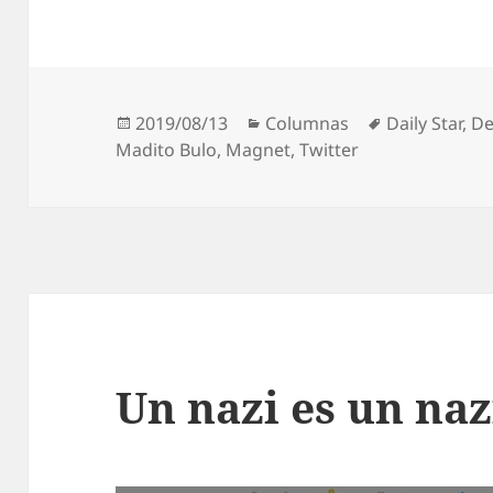
Publicado
Categorías
Etiquetas
2019/08/13
Columnas
Daily Star
,
De
el
Madito Bulo
,
Magnet
,
Twitter
Un nazi es un naz