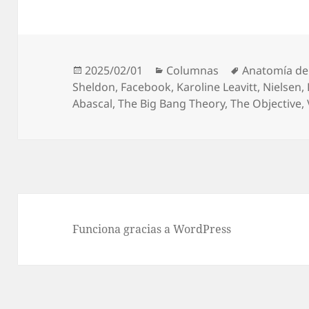
Publicado
Categorías
Etiquetas
2025/02/01
Columnas
Anatomía de
el
Sheldon
,
Facebook
,
Karoline Leavitt
,
Nielsen
,
Abascal
,
The Big Bang Theory
,
The Objective
,
Funciona gracias a WordPress