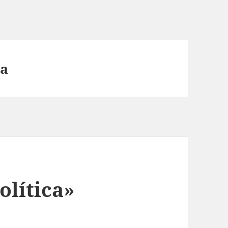
ia
olítica»