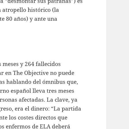
ra “desmontar sus patrañas”) es
atropello histórico (la
te 80 años) y ante una
s meses y 264 fallecidos
ar en The Objective no puede
as hablando del ómnibus que,
erno español lleva tres meses
rsonas afectadas. La clave, ya
eso, era el dinero: “La partida
te los costes directos que
los enfermos de ELA deberá