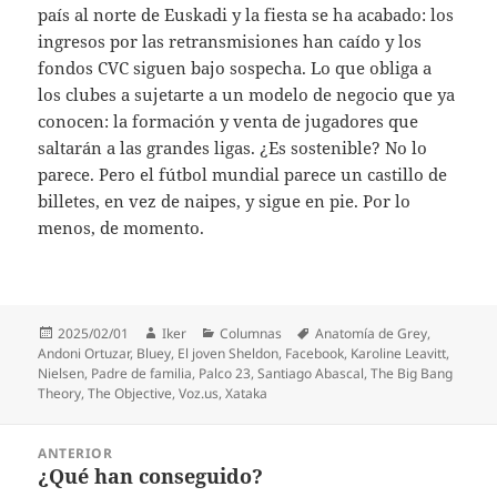
país al norte de Euskadi y la fiesta se ha acabado: los
ingresos por las retransmisiones han caído y los
fondos CVC siguen bajo sospecha. Lo que obliga a
los clubes a sujetarte a un modelo de negocio que ya
conocen: la formación y venta de jugadores que
saltarán a las grandes ligas. ¿Es sostenible? No lo
parece. Pero el fútbol mundial parece un castillo de
billetes, en vez de naipes, y sigue en pie. Por lo
menos, de momento.
Publicado
Autor
Categorías
Etiquetas
2025/02/01
Iker
Columnas
Anatomía de Grey
,
el
Andoni Ortuzar
,
Bluey
,
El joven Sheldon
,
Facebook
,
Karoline Leavitt
,
Nielsen
,
Padre de familia
,
Palco 23
,
Santiago Abascal
,
The Big Bang
Theory
,
The Objective
,
Voz.us
,
Xataka
Navegación
ANTERIOR
de
¿Qué han conseguido?
Entrada
entradas