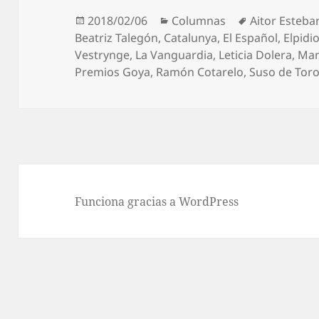
Publicado
Categorías
Etiquetas
2018/02/06
Columnas
Aitor Esteba
el
Beatriz Talegón
,
Catalunya
,
El Español
,
Elpidio
Vestrynge
,
La Vanguardia
,
Leticia Dolera
,
Man
Premios Goya
,
Ramón Cotarelo
,
Suso de Tor
Funciona gracias a WordPress