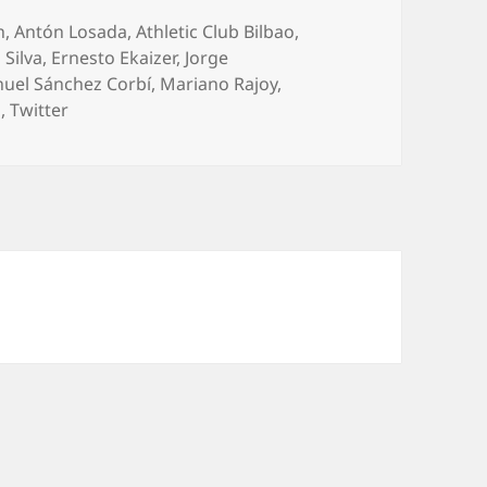
n
,
Antón Losada
,
Athletic Club Bilbao
,
 Silva
,
Ernesto Ekaizer
,
Jorge
uel Sánchez Corbí
,
Mariano Rajoy
,
o
,
Twitter