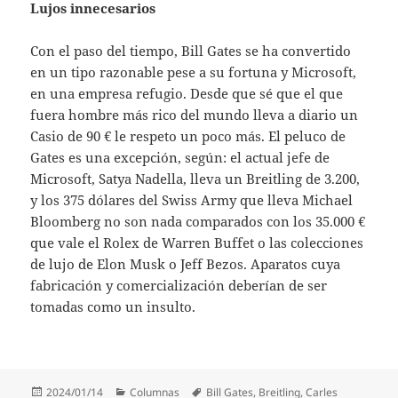
Lujos innecesarios
Con el paso del tiempo, Bill Gates se ha convertido
en un tipo razonable pese a su fortuna y Microsoft,
en una empresa refugio. Desde que sé que el que
fuera hombre más rico del mundo lleva a diario un
Casio de 90 € le respeto un poco más. El peluco de
Gates es una excepción, según: el actual jefe de
Microsoft, Satya Nadella, lleva un Breitling de 3.200,
y los 375 dólares del Swiss Army que lleva Michael
Bloomberg no son nada comparados con los 35.000 €
que vale el Rolex de Warren Buffet o las colecciones
de lujo de Elon Musk o Jeff Bezos. Aparatos cuya
fabricación y comercialización deberían de ser
tomadas como un insulto.
Publicado
Categorías
Etiquetas
2024/01/14
Columnas
Bill Gates
,
Breitling
,
Carles