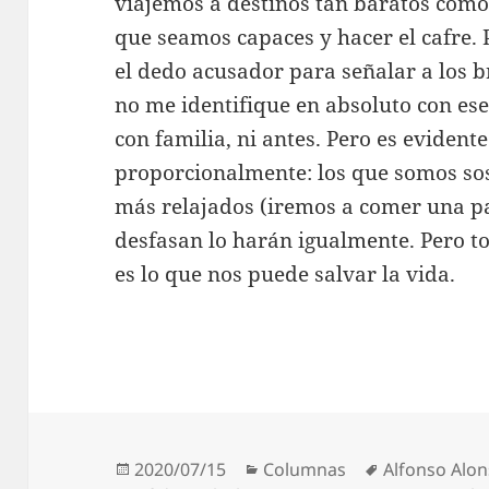
viajemos a destinos tan baratos com
que seamos capaces y hacer el cafre.
el dedo acusador para señalar a los 
no me identifique en absoluto con es
con familia, ni antes. Pero es evident
proporcionalmente: los que somos so
más relajados (iremos a comer una pael
desfasan lo harán igualmente. Pero t
es lo que nos puede salvar la vida.
Publicado
Categorías
Etiquetas
2020/07/15
Columnas
Alfonso Alo