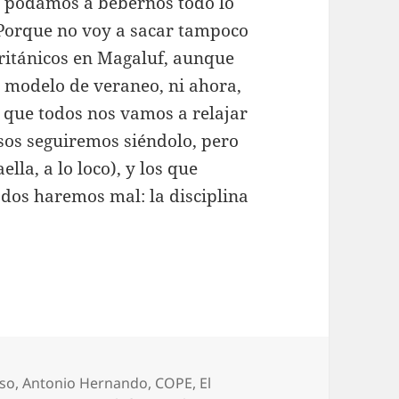
o podamos a bebernos todo lo
 Porque no voy a sacar tampoco
británicos en Magaluf, aunque
e modelo de veraneo, ni ahora,
e que todos nos vamos a relajar
sos seguiremos siéndolo, pero
la, a lo loco), y los que
odos haremos mal: la disciplina
nso
,
Antonio Hernando
,
COPE
,
El