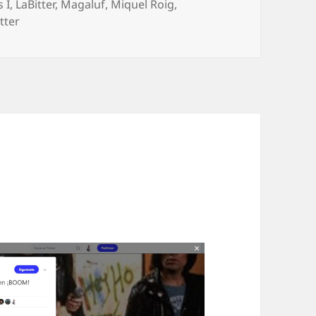
 I
,
LaBitter
,
Magaluf
,
Miquel Roig
,
tter