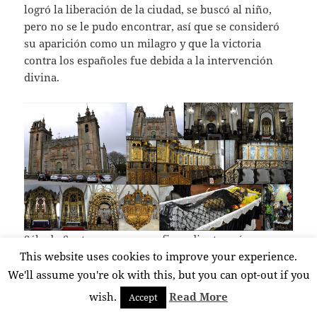
logró la liberación de la ciudad, se buscó al niño,
pero no se le pudo encontrar, así que se consideró
su aparición como un milagro y que la victoria
contra los españoles fue debida a la intervención
divina.
Sábado Santo amanece por fin radiante, así que nos
This website uses cookies to improve your experience.
disponemos a aprovechar a tope esta jornada en la
que queremos cortejar ampliamente al río Duero,
We'll assume you're ok with this, but you can opt-out if you
para lo que cruzamos la frontera y nos dirigimos a
wish.
Read More
Accept
la aldea zamorana de Fariza, distante 14 km de