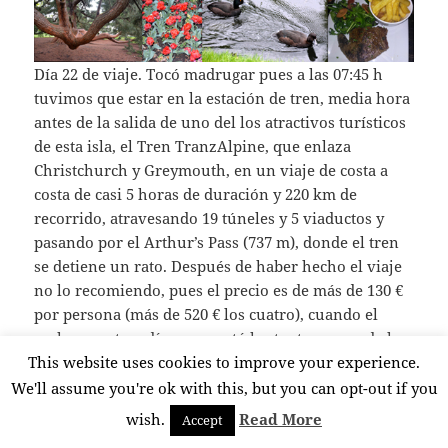
Día 22 de viaje. Tocó madrugar pues a las 07:45 h
tuvimos que estar en la estación de tren, media hora
antes de la salida de uno del los atractivos turísticos
de esta isla, el Tren TranzAlpine, que enlaza
Christchurch y Greymouth, en un viaje de costa a
costa de casi 5 horas de duración y 220 km de
recorrido, atravesando 19 túneles y 5 viaductos y
pasando por el Arthur’s Pass (737 m), donde el tren
se detiene un rato. Después de haber hecho el viaje
no lo recomiendo, pues el precio es de más de 130 €
por persona (más de 520 € los cuatro), cuando el
coche para tres días nos costó bastante menos de la
This website uses cookies to improve your experience.
mitad. Además la carretera discurre casi paralela a la
vía y puedes parar cuando y donde quieras,
We'll assume you're ok with this, but you can opt-out if you
disfrutando de la vista de hermosos paisajes y
wish.
Read More
Accept
grupos de ganado.