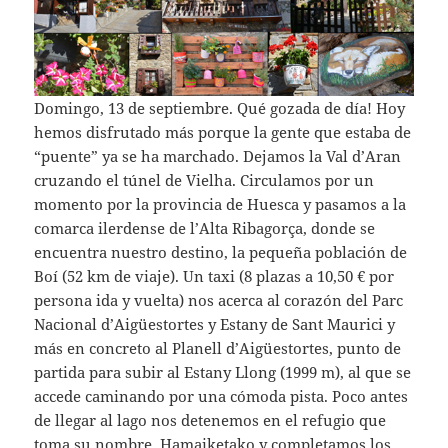
Domingo, 13 de septiembre. Qué gozada de día! Hoy
hemos disfrutado más porque la gente que estaba de
“puente” ya se ha marchado. Dejamos la Val d’Aran
cruzando el túnel de Vielha. Circulamos por un
momento por la provincia de Huesca y pasamos a la
comarca ilerdense de l’Alta Ribagorça, donde se
encuentra nuestro destino, la pequeña población de
Boí (52 km de viaje). Un taxi (8 plazas a 10,50 € por
persona ida y vuelta) nos acerca al corazón del Parc
Nacional d’Aigüestortes y Estany de Sant Maurici y
más en concreto al Planell d’Aigüestortes, punto de
partida para subir al Estany Llong (1999 m), al que se
accede caminando por una cómoda pista. Poco antes
de llegar al lago nos detenemos en el refugio que
toma su nombre. Hamaiketako y completamos los