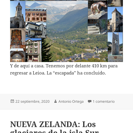
Y de aquí a casa. Tenemos por delante 410 km para
regresar a Leioa. La “escapada” ha concluido.
Publicado
Autor
en Por el P
22 septiembre, 2020
Antonio Ortega
1 comentario
el
NUEVA ZELANDA: Los
glaciares de la isla Sur