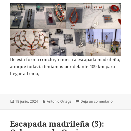
De esta forma concluyó nuestra escapada madrileña,
aunque todavía teníamos por delante 409 km para
llegar a Leioa,
Publicado
Autor
en Escapada
18 junio, 2024
Antonio Ortega
Deja un comentario
el
Escapada madrileña (3):