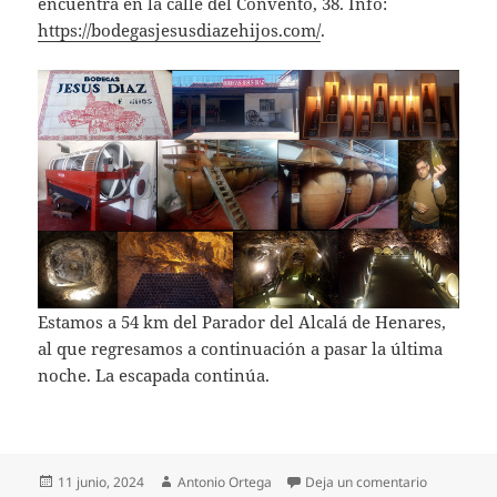
encuentra en la calle del Convento, 38. Info:
https://bodegasjesusdiazehijos.com/
.
Estamos a 54 km del Parador del Alcalá de Henares,
al que regresamos a continuación a pasar la última
noche. La escapada continúa.
Publicado
Autor
en Escapad
11 junio, 2024
Antonio Ortega
Deja un comentario