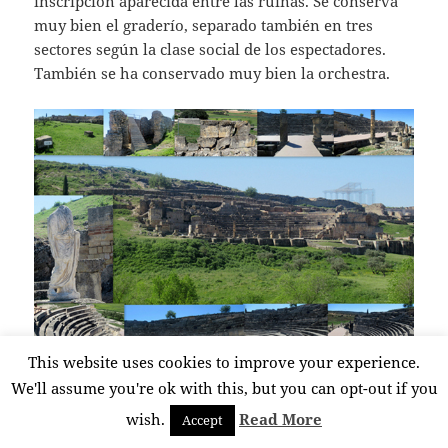
inscripción aparecida entre las ruinas. Se conserva
muy bien el graderío, separado también en tres
sectores según la clase social de los espectadores.
También se ha conservado muy bien la orchestra.
This website uses cookies to improve your experience.
Nos acercamos hasta la ermita, desplazándonos un
We'll assume you're ok with this, but you can opt-out if you
poco para fotografiar el mosaico que ocupaba la
wish.
Read More
Accept
parte central de la vivienda de Silvano, aunque lo
que vemos es una réplica. Enfrente tenemos el foro,