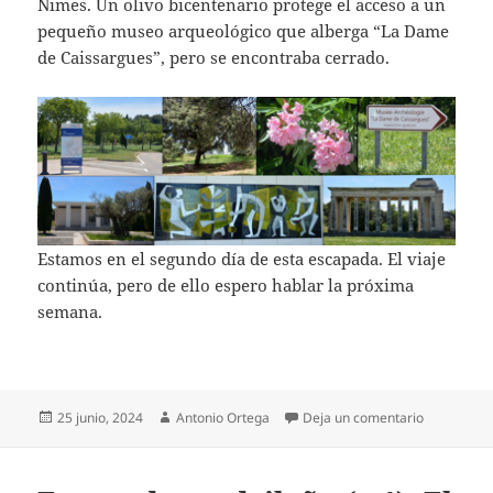
Nimes. Un olivo bicentenario protege el acceso a un
pequeño museo arqueológico que alberga “La Dame
de Caissargues”, pero se encontraba cerrado.
Estamos en el segundo día de esta escapada. El viaje
continúa, pero de ello espero hablar la próxima
semana.
Publicado
Autor
en Viaje a 
25 junio, 2024
Antonio Ortega
Deja un comentario
el