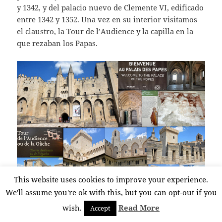
y 1342, y del palacio nuevo de Clemente VI, edificado
entre 1342 y 1352. Una vez en su interior visitamos
el claustro, la Tour de l’Audience y la capilla en la
que rezaban los Papas.
This website uses cookies to improve your experience.
Lo que más llamó mi atención en el Palacio de los
We'll assume you're ok with this, but you can opt-out if you
Papas fueron los apartamentos privados del Papa y
wish.
Read More
Accept
sus magníficas decoraciones con frescos realizados