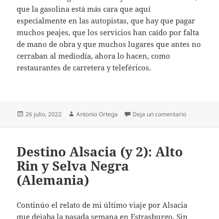
que la gasolina está más cara que aquí
especialmente en las autopistas, que hay que pagar
muchos peajes, que los servicios han caído por falta
de mano de obra y que muchos lugares que antes no
cerraban al mediodía, ahora lo hacen, como
restaurantes de carretera y teleféricos.
Publicado
Autor
en AUVERNIA
26 julio, 2022
Antonio Ortega
Deja un comentario
el
Destino Alsacia (y 2): Alto
Rin y Selva Negra
(Alemania)
Continúo el relato de mi último viaje por Alsacia
que dejaba la pasada semana en Estrasburgo. Sin