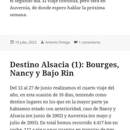
el segundo día. El viaje continúa, pero será en
Auvernia, de donde espero hablar la próxima
semana.
Publicado
Autor
en Destino Alsacia
19 julio, 2022
Antonio Ortega
1 comentario
el
Destino Alsacia (1): Bourges,
Nancy y Bajo Rin
Del 12 al 27 de junio realizamos el cuarto viaje del
año, en esta ocasión de 16 días, teniendo como
destino lugares en los que en la mayor parte ya
habíamos estado con anterioridad, caso de Nancy y
Alsacia (en junio de 2002) y Auvernia (en mayo y
julio de 2005). En total hemos recorrido 4.417 km en
coche, 112 a pie y unos cuantos en tranvías de tres