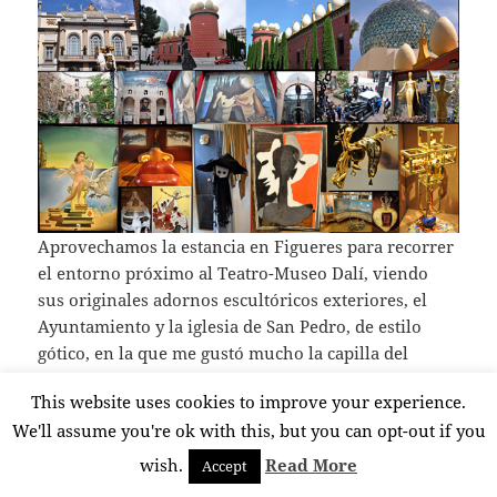
Aprovechamos la estancia en Figueres para recorrer
el entorno próximo al Teatro-Museo Dalí, viendo
sus originales adornos escultóricos exteriores, el
Ayuntamiento y la iglesia de San Pedro, de estilo
gótico, en la que me gustó mucho la capilla del
santísimo Sacramento. Muy cerca se encuentra otro
This website uses cookies to improve your experience.
lugar muy original al que para acceder hay que
We'll assume you're ok with this, but you can opt-out if you
pagar 7 €. Se trata del
Museu del Joguet de
Catalunya
(Museo del Juguete), inaugurado en el
wish.
Read More
Accept
año 1982 en las dependencias del antiguo Hotel