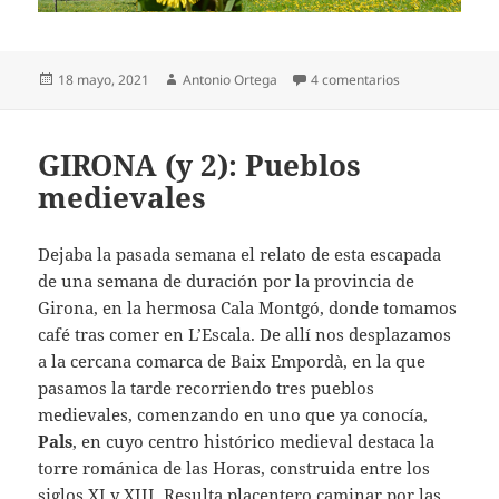
Publicado
Autor
en ARTZINIEGA (
18 mayo, 2021
Antonio Ortega
4 comentarios
el
GIRONA (y 2): Pueblos
medievales
Dejaba la pasada semana el relato de esta escapada
de una semana de duración por la provincia de
Girona, en la hermosa Cala Montgó, donde tomamos
café tras comer en L’Escala. De allí nos desplazamos
a la cercana comarca de Baix Empordà, en la que
pasamos la tarde recorriendo tres pueblos
medievales, comenzando en uno que ya conocía,
Pals
, en cuyo centro histórico medieval destaca la
torre románica de las Horas, construida entre los
siglos XI y XIII. Resulta placentero caminar por las