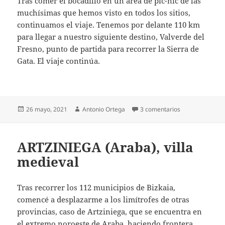
Tras comer el bocadillo en un área de pic-nic de las
muchísimas que hemos visto en todos los sitios,
continuamos el viaje. Tenemos por delante 110 km
para llegar a nuestro siguiente destino, Valverde del
Fresno, punto de partida para recorrer la Sierra de
Gata. El viaje continúa.
Publicado
Autor
en Escapada ext
26 mayo, 2021
Antonio Ortega
3 comentarios
el
ARTZINIEGA (Araba), villa
medieval
Tras recorrer los 112 municipios de Bizkaia,
comencé a desplazarme a los limítrofes de otras
provincias, caso de Artziniega, que se encuentra en
el extremo noroeste de Araba, haciendo frontera