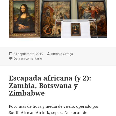
Publicado
Autor
24 septiembre, 2019
Antonio Ortega
el
en Escapada parisina (1)
Deja un comentario
Escapada africana (y 2):
Zambia, Botswana y
Zimbabwe
Poco más de hora y media de vuelo, operado por
South African Airlink, separa Nelspruit de