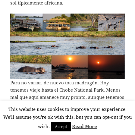
sol típicamente africana.
Para no variar, de nuevo toca madrugón. Hoy
tenemos viaje hasta el Chobe National Park. Menos
mal que aquí amanece muy pronto, aunque tenemos
que despertarnos de noche, para coger la furgoneta
This website uses cookies to improve your experience.
que nos trasladará hasta el río Zambezi (unos 70
We'll assume you're ok with this, but you can opt-out if you
km), en el punto en el que confluyen cuatro países:
Zambia, Zimbabwe, Botswana y Namibia. En un
wish.
Read More
Accept
barco-taxi cruzamos el río, pasando de Zambia a