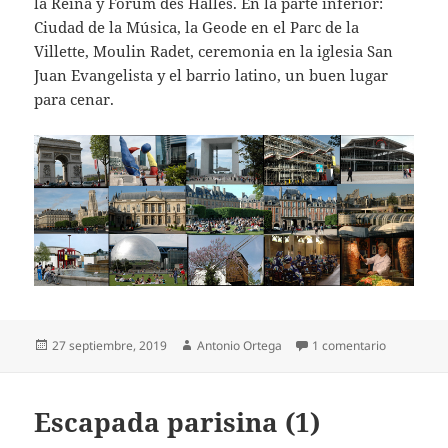
la Reina y Forum des Halles. En la parte inferior:
Ciudad de la Música, la Geode en el Parc de la
Villette, Moulin Radet, ceremonia en la iglesia San
Juan Evangelista y el barrio latino, un buen lugar
para cenar.
Publicado
Autor
en Escapada
27 septiembre, 2019
Antonio Ortega
1 comentario
el
Escapada parisina (1)