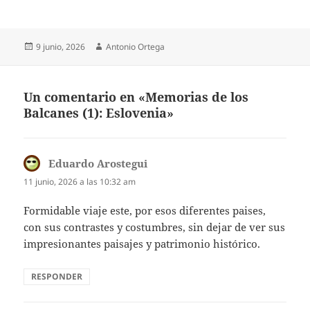
Publicado
Autor
9 junio, 2026
Antonio Ortega
el
Un comentario en «Memorias de los
Balcanes (1): Eslovenia»
Eduardo Arostegui
dice:
11 junio, 2026 a las 10:32 am
Formidable viaje este, por esos diferentes paises,
con sus contrastes y costumbres, sin dejar de ver sus
impresionantes paisajes y patrimonio histórico.
RESPONDER