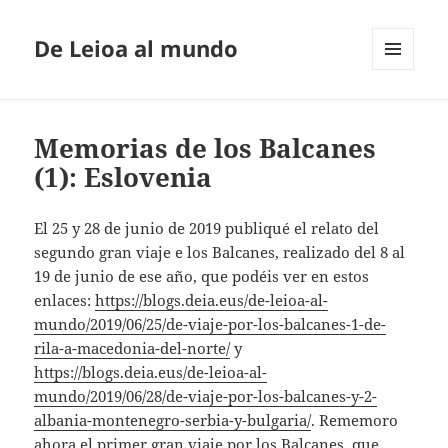
De Leioa al mundo
MENÚ
Y
WIDGETS
Memorias de los Balcanes
(1): Eslovenia
El 25 y 28 de junio de 2019 publiqué el relato del
segundo gran viaje e los Balcanes, realizado del 8 al
19 de junio de ese año, que podéis ver en estos
enlaces:
https://blogs.deia.eus/de-leioa-al-
mundo/2019/06/25/de-viaje-por-los-balcanes-1-de-
rila-a-macedonia-del-norte/
y
https://blogs.deia.eus/de-leioa-al-
mundo/2019/06/28/de-viaje-por-los-balcanes-y-2-
albania-montenegro-serbia-y-bulgaria/
. Rememoro
ahora el primer gran viaje por los Balcanes, que