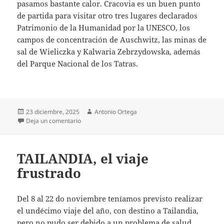
pasamos bastante calor. Cracovia es un buen punto
de partida para visitar otro tres lugares declarados
Patrimonio de la Humanidad por la UNESCO, los
campos de concentración de Auschwitz, las minas de
sal de Wieliczka y Kalwaria Zebrzydowska, además
del Parque Nacional de los Tatras.
Publicado
Autor
23 diciembre, 2025
Antonio Ortega
el
en CRACOVIA (Polonia), Patrimonio de la Humanid
Deja un comentario
TAILANDIA, el viaje
frustrado
Del 8 al 22 do noviembre teníamos previsto realizar
el undécimo viaje del año, con destino a Tailandia,
pero no pudo ser debido a un problema de salud.