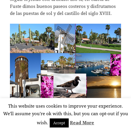
Fuste dimos buenos paseos costeros y disfrutamos
de las puestas de sol y del castillo del siglo XVIII.
Caleta de Fuste pertenece al municipio de Antigua y
This website uses cookies to improve your experience.
está ubicado en la parte central de la costa este de la
We'll assume you're ok with this, but you can opt-out if you
isla, lo que la convierte en un punto de partida
inmejorable para hacer excursiones de un día por
wish.
Read More
Accept
ella. En uno de los paseos costeros nos acercamos