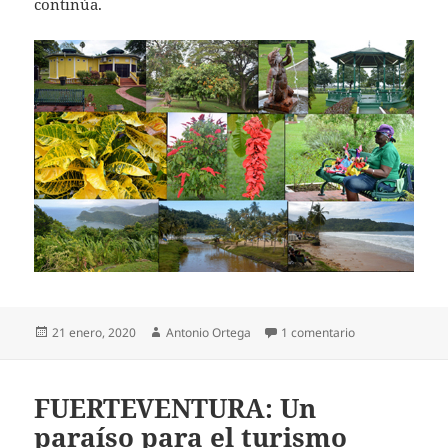
continúa.
Publicado
Autor
en De crucero po
21 enero, 2020
Antonio Ortega
1 comentario
el
FUERTEVENTURA: Un
paraíso para el turismo