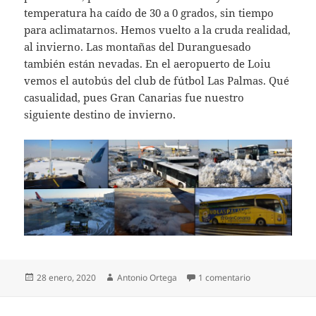
temperatura ha caído de 30 a 0 grados, sin tiempo
para aclimatarnos. Hemos vuelto a la cruda realidad,
al invierno. Las montañas del Duranguesado
también están nevadas. En el aeropuerto de Loiu
vemos el autobús del club de fútbol Las Palmas. Qué
casualidad, pues Gran Canarias fue nuestro
siguiente destino de invierno.
Publicado
Autor
en De crucero por
28 enero, 2020
Antonio Ortega
1 comentario
el