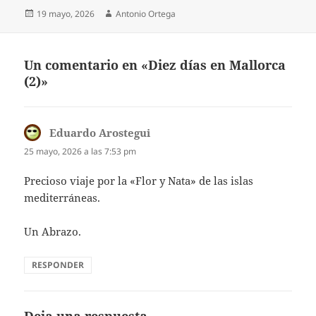
Publicado
Autor
19 mayo, 2026
Antonio Ortega
el
Un comentario en «Diez días en Mallorca
(2)»
Eduardo Arostegui
dice:
25 mayo, 2026 a las 7:53 pm
Precioso viaje por la «Flor y Nata» de las islas
mediterráneas.
Un Abrazo.
RESPONDER
Deja una respuesta