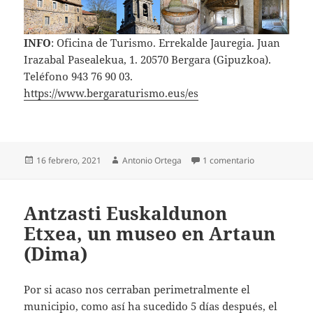
INFO
: Oficina de Turismo. Errekalde Jauregia. Juan
Irazabal Pasealekua, 1. 20570 Bergara (Gipuzkoa).
Teléfono 943 76 90 03.
https://www.bergaraturismo.eus/es
Publicado
Autor
en BERGARA (G
16 febrero, 2021
Antonio Ortega
1 comentario
el
Antzasti Euskaldunon
Etxea, un museo en Artaun
(Dima)
Por si acaso nos cerraban perimetralmente el
municipio, como así ha sucedido 5 días después, el