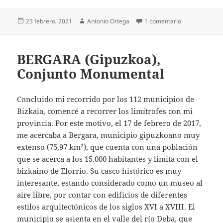
Publicado
Autor
en Un domingo 
23 febrero, 2021
Antonio Ortega
1 comentario
el
BERGARA (Gipuzkoa),
Conjunto Monumental
Concluido mi recorrido por los 112 municipios de
Bizkaia, comencé a recorrer los limítrofes con mi
provincia. Por este motivo, el 17 de febrero de 2017,
me acercaba a Bergara, municipio gipuzkoano muy
extenso (75,97 km²), que cuenta con una población
que se acerca a los 15.000 habitantes y limita con el
bizkaino de Elorrio. Su casco histórico es muy
interesante, estando considerado como un museo al
aire libre, por contar con edificios de diferentes
estilos arquitectónicos de los siglos XVI a XVIII. El
municipio se asienta en el valle del río Deba, que