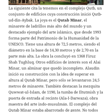
La siguiente cita la tenemos en el complejo Qutb, un
conjunto de edificios cuya construcción inició Qutb-
ud-din-Aybak. La joya es el
Qutab Minar
, el
minarete de ladrillos más alto del mundo y un
destacado ejemplo del arte islámico, que desde 1993
forma parte del Patrimonio de la Humanidad de la
UNESCO. Tiene una altura de 72,5 metros, siendo el
diámetro en la base de 14,30 metros y de 2,70 en la
parte más alta. La obra la concluyó en 1368 Firuz
Shah Tughluq. Otros edificios de interés son el Alai
Minar, un alminar que quedó incompleto. Alaudín
inició su construcción con la idea de superar en
altura al Qutab Minar, pero sólo se levantaron 24,5
metros de minarete. También destacan la mezquita
Quwwat-ul-Islam, de 1190, la tumba de Iltutmish y la
puerta de entrada al recinto (Ala-I-Darwaza), obra
maestra del arte indo-musulmán. El complejo del
Qutab Minar estaba abarrotado de gente. No todos