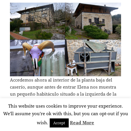
Accedemos ahora al interior de la planta baja del
caserío, aunque antes de entrar Elena nos muestra
un pequeño habitáculo situado a la izquierda de la
puerta. Es el txarritokia, el lugar destinado a los
This website uses cookies to improve your experience.
cerdos. La planta baja del caserío se dedicaba a la
We'll assume you're ok with this, but you can opt-out if you
cuadra, donde se guardaban los aperos y los
animales, que a su vez proporcionaban calor a la
wish.
Read More
Accept
planta superior en donde se encontraba la vivienda.