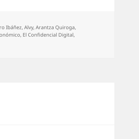
uetas
ro Ibáñez
,
Alvy
,
Arantza Quiroga
,
utonómico
,
El Confidencial Digital
,