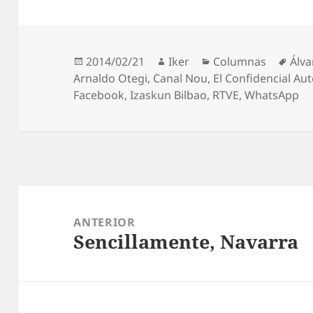
Publicado
Autor
Categorías
Etiq
2014/02/21
Iker
Columnas
Álva
el
Arnaldo Otegi
,
Canal Nou
,
El Confidencial A
Facebook
,
Izaskun Bilbao
,
RTVE
,
WhatsApp
Navegación
de
ANTERIOR
Sencillamente, Navarra
entradas
Entrada
anterior: