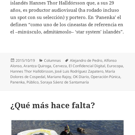
islandés Hannes Thor Halldórsson que, a sus 29
años, es productor audiovisual (ha rodado incluso
un spot con su selección) y portero. En ‘Panenka’ el
definen “como uno de los cineastas de referencia en
el –minúsculo, admitámoslo– ‘star system’ islandés”.
Publicado
Categorías
Etiquetas
2015/10/19
Columnas
Alejandro de Pedro
,
Alfonso
el
Alonso
,
Arantza Quiroga
,
Cerveza
,
El Confidencial Digital
,
Eurocopa
,
Hannes Thor Halldórsson
,
José Luis Rodríguez Zapatero
,
María
Dolores de Cospedal
,
Mariano Rajoy
,
OK Diario
,
Operación Púnica
,
Panenka
,
Público
,
Soraya Sáenz de Santamaría
¿Qué más hace falta?