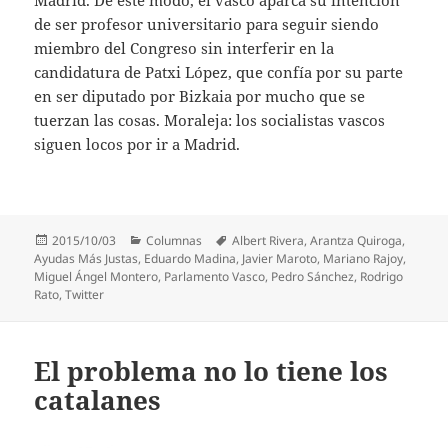
Madrid. De este modo, el vasco aparca su intención
de ser profesor universitario para seguir siendo
miembro del Congreso sin interferir en la
candidatura de Patxi López, que confía por su parte
en ser diputado por Bizkaia por mucho que se
tuerzan las cosas. Moraleja: los socialistas vascos
siguen locos por ir a Madrid.
Publicado
Categorías
Etiquetas
2015/10/03
Columnas
Albert Rivera
,
Arantza Quiroga
,
el
Ayudas Más Justas
,
Eduardo Madina
,
Javier Maroto
,
Mariano Rajoy
,
Miguel Ángel Montero
,
Parlamento Vasco
,
Pedro Sánchez
,
Rodrigo
Rato
,
Twitter
El problema no lo tiene los
catalanes