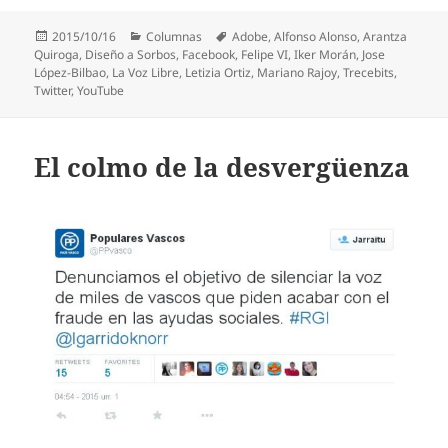
Publicado
Categorías
Etiquetas
2015/10/16
Columnas
Adobe
,
Alfonso Alonso
,
Arantza
el
Quiroga
,
Diseño a Sorbos
,
Facebook
,
Felipe VI
,
Iker Morán
,
Jose
López-Bilbao
,
La Voz Libre
,
Letizia Ortiz
,
Mariano Rajoy
,
Trecebits
,
Twitter
,
YouTube
El colmo de la desvergüenza