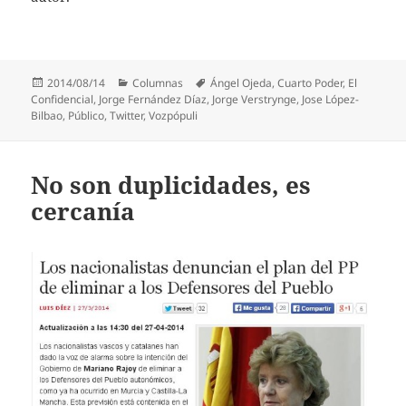
Publicado
Categorías
Etiquetas
2014/08/14
Columnas
Ángel Ojeda
,
Cuarto Poder
,
El
el
Confidencial
,
Jorge Fernández Díaz
,
Jorge Verstrynge
,
Jose López-
Bilbao
,
Público
,
Twitter
,
Vozpópuli
No son duplicidades, es
cercanía