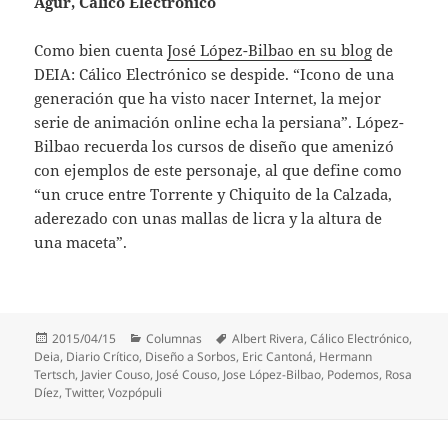
Agur, Cálico Electrónico
Como bien cuenta
José López-Bilbao en su blog
de
DEIA: Cálico Electrónico se despide. “Icono de una
generación que ha visto nacer Internet, la mejor
serie de animación online echa la persiana”. López-
Bilbao recuerda los cursos de diseño que amenizó
con ejemplos de este personaje, al que define como
“un cruce entre Torrente y Chiquito de la Calzada,
aderezado con unas mallas de licra y la altura de
una maceta”.
Publicado
Categorías
Etiquetas
2015/04/15
Columnas
Albert Rivera
,
Cálico Electrónico
,
el
Deia
,
Diario Crítico
,
Diseño a Sorbos
,
Eric Cantoná
,
Hermann
Tertsch
,
Javier Couso
,
José Couso
,
Jose López-Bilbao
,
Podemos
,
Rosa
Díez
,
Twitter
,
Vozpópuli