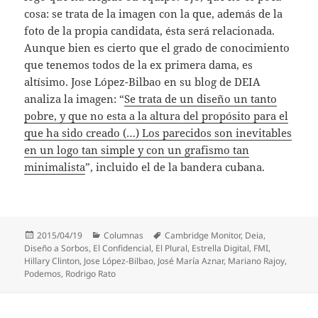
cosa: se trata de la imagen con la que, además de la
foto de la propia candidata, ésta será relacionada.
Aunque bien es cierto que el grado de conocimiento
que tenemos todos de la ex primera dama, es
altísimo. Jose López-Bilbao en su blog de DEIA
analiza la imagen: “
Se trata de un diseño un tanto
pobre, y que no esta a la altura del propósito para el
que ha sido creado (…) Los parecidos son inevitables
en un logo tan simple y con un grafismo tan
minimalista
”, incluido el de la bandera cubana.
Publicado
Categorías
Etiquetas
2015/04/19
Columnas
Cambridge Monitor
,
Deia
,
el
Diseño a Sorbos
,
El Confidencial
,
El Plural
,
Estrella Digital
,
FMI
,
Hillary Clinton
,
Jose López-Bilbao
,
José María Aznar
,
Mariano Rajoy
,
Podemos
,
Rodrigo Rato