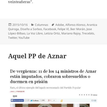
veinteañeras”.
Publicado
Categorías
Etiquetas
2015/10/16
Columnas
Adobe
,
Alfonso Alonso
,
Arantza
el
Quiroga
,
Diseño a Sorbos
,
Facebook
,
Felipe VI
,
Iker Morán
,
Jose
López-Bilbao
,
La Voz Libre
,
Letizia Ortiz
,
Mariano Rajoy
,
Trecebits
,
Twitter
,
YouTube
Aquel PP de Aznar