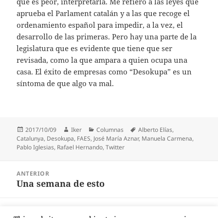
que es peor, interpretarla. Me refiero a las leyes que
aprueba el Parlament catalán y a las que recoge el
ordenamiento español para impedir, a la vez, el
desarrollo de las primeras. Pero hay una parte de la
legislatura que es evidente que tiene que ser
revisada, como la que ampara a quien ocupa una
casa. El éxito de empresas como “Desokupa” es un
síntoma de que algo va mal.
Publicado
Autor
Categorías
Etiquetas
2017/10/09
Iker
Columnas
Alberto Elías
,
el
Catalunya
,
Desokupa
,
FAES
,
José María Aznar
,
Manuela Carmena
,
Pablo Iglesias
,
Rafael Hernando
,
Twitter
Navegación
ANTERIOR
de
Una semana de esto
Entrada
entradas
anterior:
SIGUIENTE