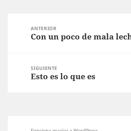
Navegación
de
ANTERIOR
Con un poco de mala lec
entradas
Entrada
anterior:
SIGUIENTE
Esto es lo que es
Entrada
siguiente:
Funciona gracias a WordPress