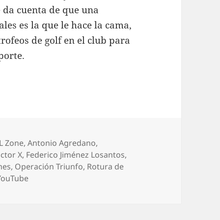
e da cuenta de que una
les es la que le hace la cama,
trofeos de golf en el club para
porte.
uetas
L Zone
,
Antonio Agredano
,
ctor X
,
Federico Jiménez Losantos
,
mes
,
Operación Triunfo
,
Rotura de
YouTube