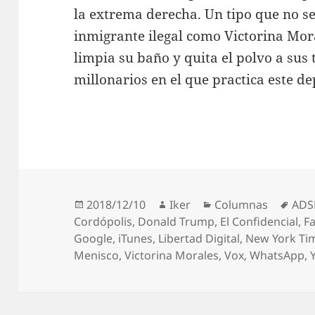
la extrema derecha. Un tipo que no s
inmigrante ilegal como Victorina Mora
limpia su baño y quita el polvo a sus 
millonarios en el que practica este de
Publicado
Autor
Categorías
Etiq
2018/12/10
Iker
Columnas
ADS
el
Cordópolis
,
Donald Trump
,
El Confidencial
,
Fa
Google
,
iTunes
,
Libertad Digital
,
New York Ti
Menisco
,
Victorina Morales
,
Vox
,
WhatsApp
,