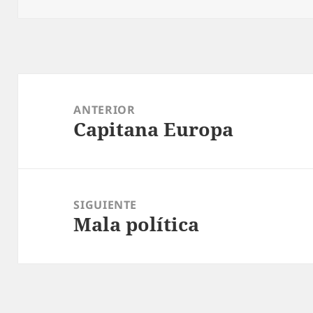
Navegación
de
ANTERIOR
Capitana Europa
entradas
Entrada
anterior:
SIGUIENTE
Mala política
Entrada
siguiente: