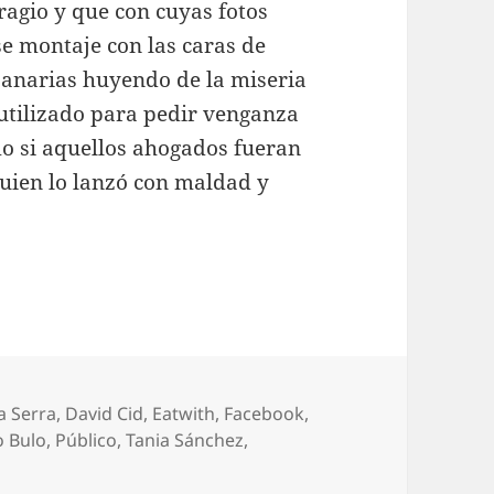
agio y que con cuyas fotos
se montaje con las caras de
 Canarias huyendo de la miseria
 utilizado para pedir venganza
 si aquellos ahogados fueran
guien lo lanzó con maldad y
uetas
a Serra
,
David Cid
,
Eatwith
,
Facebook
,
o Bulo
,
Público
,
Tania Sánchez
,