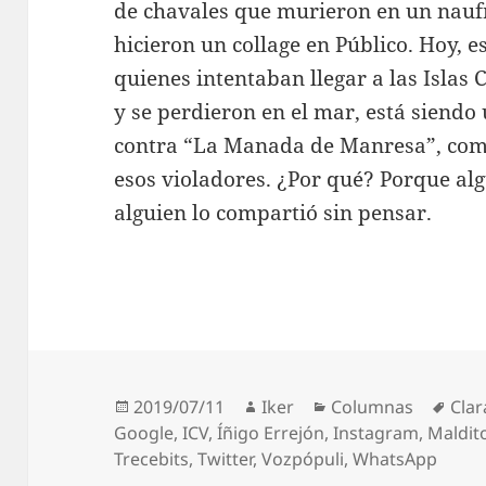
de chavales que murieron en un naufr
hicieron un collage en Público. Hoy, e
quienes intentaban llegar a las Islas
y se perdieron en el mar, está siendo
contra “La Manada de Manresa”, como
esos violadores. ¿Por qué? Porque al
alguien lo compartió sin pensar.
Publicado
Autor
Categorías
Etiq
2019/07/11
Iker
Columnas
Clar
el
Google
,
ICV
,
Íñigo Errejón
,
Instagram
,
Maldit
Trecebits
,
Twitter
,
Vozpópuli
,
WhatsApp