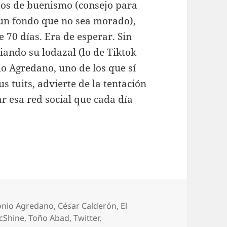
ados de buenismo (consejo para
 un fondo que no sea morado),
70 días. Era de esperar. Sin
iando su lodazal (lo de Tiktok
o Agredano, uno de los que sí
 tuits, advierte de la tentación
r esa red social que cada día
uetas
onio Agredano
,
César Calderón
,
El
cShine
,
Toño Abad
,
Twitter
,