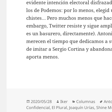
evidente intención electoral disfraz
los de Podemos: por lo menos, elegid
chistes… Pero muchos menos que hace 
embargo, Twitter resiste y sigue ampl
es un basurero, directamente). Antoni
merecen el tiempo que dedicamos a sus
de imitar a Sergio Cortina y abandona
aporta menos.
Publicado
Autor
Categorías
Etiq
2020/05/28
Iker
Columnas
Ant
el
Confidencial
,
El Plural
,
Joaquín Urías
,
Shine M