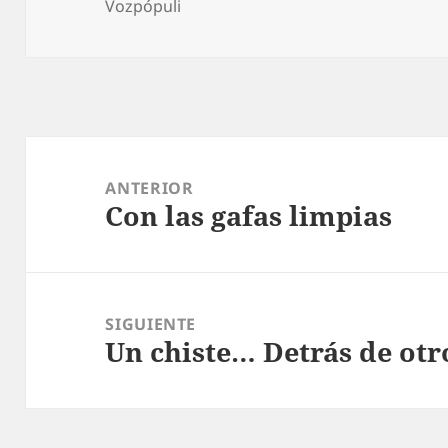
Vozpópuli
Navegación
de
ANTERIOR
Con las gafas limpias
entradas
Entrada
anterior:
SIGUIENTE
Un chiste… Detrás de otr
Entrada
siguiente: