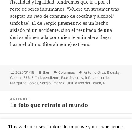
fiscalidad y legalidad, tendremos que ir a por el
resto de seres inhumanos: “Muere un streamer tras
aceptar un reto de consumo de cocaína y alcohol”
(Infobae). El de Sergio Jiménez no es un hecho
aislado ni un accidente, sino el resultado de una
deriva alimentada por quien le animaba a llegar
hasta el último (literalmente) extremo.
Publicado
Autor
Categorías
Etiquetas
2026/01/18
Iker
Columnas
Antonio Ortiz
,
Bluesky
,
el
Cadena SER
,
El Independiente
,
Four Seasons
,
Infobae
,
Lordo
,
Margarita Robles
,
Sergio Jiménez
,
Ursula von der Leyen
,
X
Navegación
ANTERIOR
de
La foto que retrata al mundo
Entrada
entradas
anterior:
SIGUIENTE
This website uses cookies to improve your experience.
La izquierda caviar
Entrada