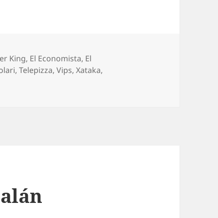
er King
,
El Economista
,
El
olari
,
Telepizza
,
Vips
,
Xataka
,
talán