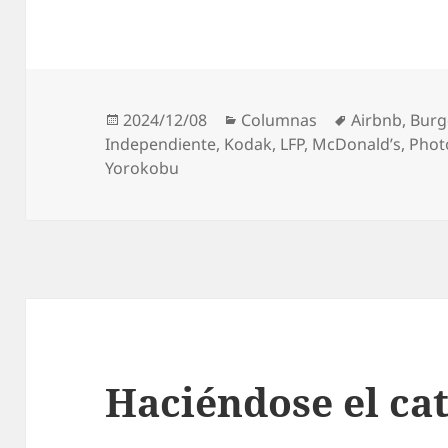
Publicado
Categorías
Etiquetas
2024/12/08
Columnas
Airbnb
,
Burg
el
Independiente
,
Kodak
,
LFP
,
McDonald’s
,
Phot
Yorokobu
Haciéndose el ca