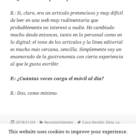
R.: Sí, claro, era un artículo pretencioso y muy difícil
de leer en una web muy rudimentaria que
probablemente no interesó a nadie. He cambiado
mucho desde entonces, tanto en lo personal como en
lo digital: el tono de los artículos y la línea editorial
es mucho más cercana, sencilla. Simplemente soy un
enamorado de la gastronomía con cierta experiencia
al que le gusta escribir.
P.: ¿Cuántas veces carga el móvil al día?
R.: Dos, como mínimo.
Publicado
Categorías
Etiquetas
2018/11/24
Reconocimientos
Casa Nicolás
,
Deia
,
La
el
Mejor Chuleta de Bilbao
,
Markos Ramas
,
VI Reconocimientos de
This website uses cookies to improve your experience.
DEIA a las Mejores Iniciativas Digitales