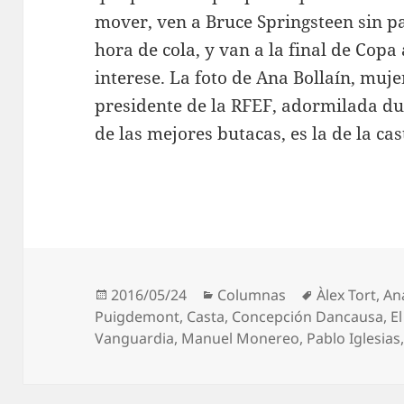
mover, ven a Bruce Springsteen sin p
hora de cola, y van a la final de Copa
interese. La foto de Ana Bollaín, muje
presidente de la RFEF, adormilada du
de las mejores butacas, es la de la ca
Publicado
Categorías
Etiquetas
2016/05/24
Columnas
Àlex Tort
,
An
el
Puigdemont
,
Casta
,
Concepción Dancausa
,
El
Vanguardia
,
Manuel Monereo
,
Pablo Iglesias