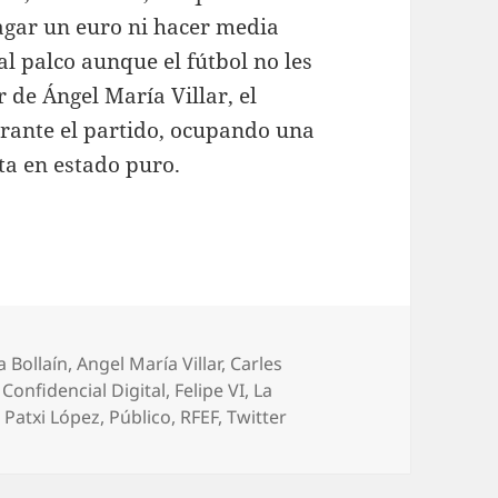
agar un euro ni hacer media
 al palco aunque el fútbol no les
r de Ángel María Villar, el
rante el partido, ocupando una
sta en estado puro.
a Bollaín
,
Angel María Villar
,
Carles
 Confidencial Digital
,
Felipe VI
,
La
,
Patxi López
,
Público
,
RFEF
,
Twitter