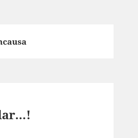
ncausa
dar…!