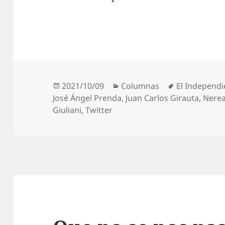
Publicado
Categorías
Etiquetas
2021/10/09
Columnas
El Independi
el
José Ángel Prenda
,
Juan Carlos Girauta
,
Nerea
Giuliani
,
Twitter