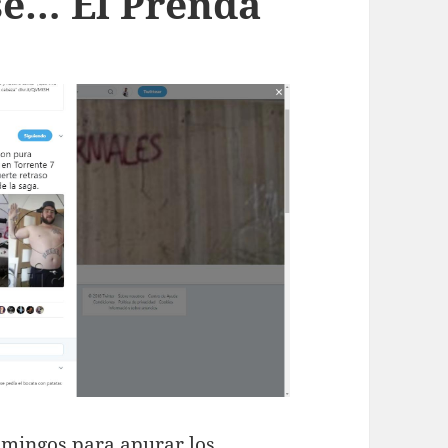
se… El Prenda
omingos para apurar los