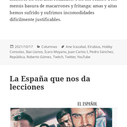
menús basura de macarrones y fritanga: amas y aitas
hemos sufrido y sufrimos incomodidades
difícilmente justificables.
Publicado
Categorías
Etiquetas
2021/10/17
Columnas
Ane Irazabal
,
Elrubius
,
Hobby
el
Consolas
,
Ibai Llanos
,
Ícaro Moyano
,
Juan Carlos I
,
Pedro Sánchez
,
República
,
Roberto Gómez
,
Twitch
,
Twitter
,
YouTube
La España que nos da
lecciones