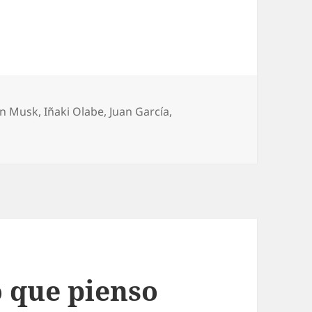
on Musk
,
Iñaki Olabe
,
Juan García
,
o que pienso