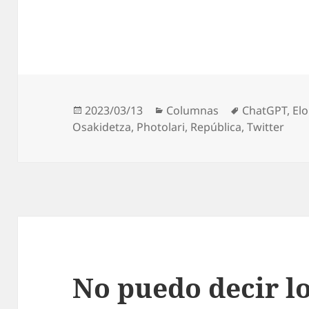
Publicado
Categorías
Etiquetas
2023/03/13
Columnas
ChatGPT
,
El
el
Osakidetza
,
Photolari
,
República
,
Twitter
No puedo decir l