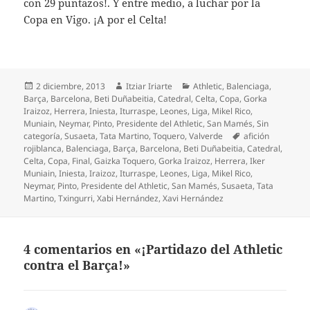
con 29 puntazos!. Y entre medio, a luchar por la
Copa en Vigo. ¡A por el Celta!
Publicado
Autor
Categorías
2 diciembre, 2013
Itziar Iriarte
Athletic
,
Balenciaga
,
el
Barça
,
Barcelona
,
Beti Duñabeitia
,
Catedral
,
Celta
,
Copa
,
Gorka
Iraizoz
,
Herrera
,
Iniesta
,
Iturraspe
,
Leones
,
Liga
,
Mikel Rico
,
Muniain
,
Neymar
,
Pinto
,
Presidente del Athletic
,
San Mamés
,
Sin
Etiquetas
categoría
,
Susaeta
,
Tata Martino
,
Toquero
,
Valverde
afición
rojiblanca
,
Balenciaga
,
Barça
,
Barcelona
,
Beti Duñabeitia
,
Catedral
,
Celta
,
Copa
,
Final
,
Gaizka Toquero
,
Gorka Iraizoz
,
Herrera
,
Iker
Muniain
,
Iniesta
,
Iraizoz
,
Iturraspe
,
Leones
,
Liga
,
Mikel Rico
,
Neymar
,
Pinto
,
Presidente del Athletic
,
San Mamés
,
Susaeta
,
Tata
Martino
,
Txingurri
,
Xabi Hernández
,
Xavi Hernández
4 comentarios en «¡Partidazo del Athletic
contra el Barça!»