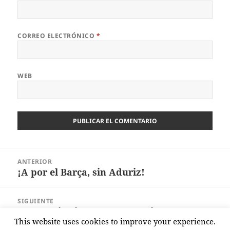
CORREO ELECTRÓNICO
*
WEB
Navegación
ANTERIOR
de
¡A por el Barça, sin Aduriz!
Entrada
entradas
anterior:
SIGUIENTE
El Athletic pierde la oportunidad de
Entrada
This website uses cookies to improve your experience.
matar la eliminatoria
siguiente: