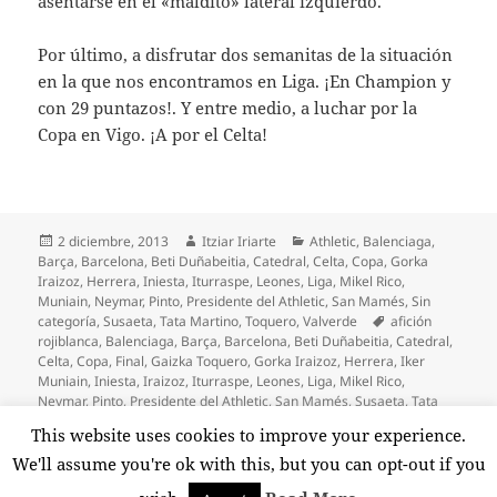
asentarse en el «maldito» lateral izquierdo.
Por último, a disfrutar dos semanitas de la situación
en la que nos encontramos en Liga. ¡En Champion y
con 29 puntazos!. Y entre medio, a luchar por la
Copa en Vigo. ¡A por el Celta!
Publicado
Autor
Categorías
2 diciembre, 2013
Itziar Iriarte
Athletic
,
Balenciaga
,
el
Barça
,
Barcelona
,
Beti Duñabeitia
,
Catedral
,
Celta
,
Copa
,
Gorka
Iraizoz
,
Herrera
,
Iniesta
,
Iturraspe
,
Leones
,
Liga
,
Mikel Rico
,
Muniain
,
Neymar
,
Pinto
,
Presidente del Athletic
,
San Mamés
,
Sin
Etiquetas
categoría
,
Susaeta
,
Tata Martino
,
Toquero
,
Valverde
afición
rojiblanca
,
Balenciaga
,
Barça
,
Barcelona
,
Beti Duñabeitia
,
Catedral
,
Celta
,
Copa
,
Final
,
Gaizka Toquero
,
Gorka Iraizoz
,
Herrera
,
Iker
Muniain
,
Iniesta
,
Iraizoz
,
Iturraspe
,
Leones
,
Liga
,
Mikel Rico
,
Neymar
,
Pinto
,
Presidente del Athletic
,
San Mamés
,
Susaeta
,
Tata
Martino
,
Txingurri
,
Xabi Hernández
,
Xavi Hernández
This website uses cookies to improve your experience.
en ¡Partidazo del Athletic contra el Barça!
4 comentarios
We'll assume you're ok with this, but you can opt-out if you