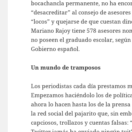
bocachancla permanente, no ha enco
“desacreditar” al consejo de asesore
“locos” y quejarse de que cuestan din
Mariano Rajoy tiene 578 asesores no
no poseen el graduado escolar, según
Gobierno español.
Un mundo de tramposos
Los periodistas cada día prestamos m
Empezamos haciéndolo los de política,
ahora lo hacen hasta los de la prens
la red social del pajarito que, sin emb
capciosos, trollazos y cuentas falsas:
Twitter jamás ha enviado ningún tuit”