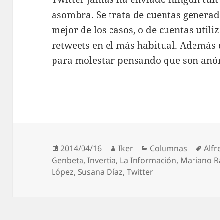
asombra. Se trata de cuentas generada
mejor de los casos, o de cuentas util
retweets en el más habitual. Además d
para molestar pensando que son anón
Publicado
Autor
Categorías
Etiq
2014/04/16
Iker
Columnas
Alfr
el
Genbeta
,
Invertia
,
La Información
,
Mariano R
López
,
Susana Díaz
,
Twitter