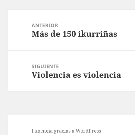
Navegación
de
ANTERIOR
Más de 150 ikurriñas
entradas
Entrada
anterior:
SIGUIENTE
Violencia es violencia
Entrada
siguiente:
Funciona gracias a WordPress