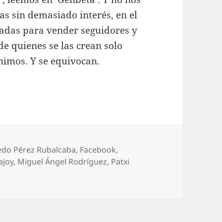
s sin demasiado interés, en el
izadas para vender seguidores y
e quienes se las crean solo
imos. Y se equivocan.
uetas
edo Pérez Rubalcaba
,
Facebook
,
ajoy
,
Miguel Ángel Rodríguez
,
Patxi