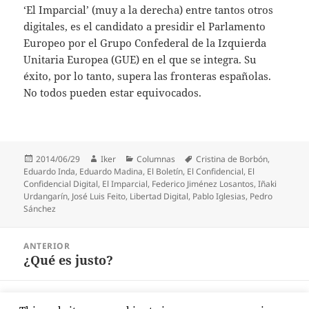
‘El Imparcial’ (muy a la derecha) entre tantos otros
digitales, es el candidato a presidir el Parlamento
Europeo por el Grupo Confederal de la Izquierda
Unitaria Europea (GUE) en el que se integra. Su
éxito, por lo tanto, supera las fronteras españolas.
No todos pueden estar equivocados.
Publicado
Autor
Categorías
Etiquetas
2014/06/29
Iker
Columnas
Cristina de Borbón
,
el
Eduardo Inda
,
Eduardo Madina
,
El Boletín
,
El Confidencial
,
El
Confidencial Digital
,
El Imparcial
,
Federico Jiménez Losantos
,
Iñaki
Urdangarín
,
José Luis Feito
,
Libertad Digital
,
Pablo Iglesias
,
Pedro
Sánchez
Navegación
ANTERIOR
de
¿Qué es justo?
Entrada
entradas
anterior:
SIGUIENTE