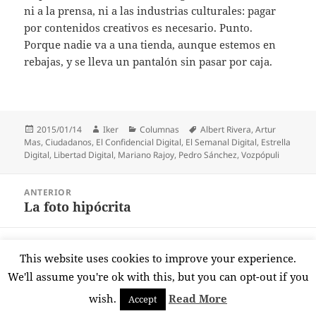
ni a la prensa, ni a las industrias culturales: pagar
por contenidos creativos es necesario. Punto.
Porque nadie va a una tienda, aunque estemos en
rebajas, y se lleva un pantalón sin pasar por caja.
Publicado
Autor
Categorías
Etiquetas
2015/01/14
Iker
Columnas
Albert Rivera
,
Artur
el
Mas
,
Ciudadanos
,
El Confidencial Digital
,
El Semanal Digital
,
Estrella
Digital
,
Libertad Digital
,
Mariano Rajoy
,
Pedro Sánchez
,
Vozpópuli
Navegación
ANTERIOR
de
La foto hipócrita
Entrada
entradas
anterior:
SIGUIENTE
This website uses cookies to improve your experience.
Los informes sobre Bárcenas
Entrada
We'll assume you're ok with this, but you can opt-out if you
siguiente:
wish.
Read More
Accept
Funciona gracias a WordPress