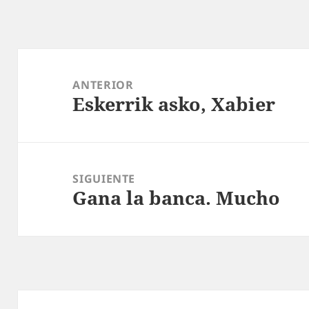
Navegación
de
ANTERIOR
Eskerrik asko, Xabier
entradas
Entrada
anterior:
SIGUIENTE
Gana la banca. Mucho
Entrada
siguiente: