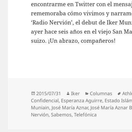
encontrarme en Twitter con el mensaj
rememoraba cómo vivimos y narramos
‘Radio Nervión’, el debut de Iker Muni
ayer hace seis años en el viejo San 
suizo. ¡Un abrazo, compañeros!
Publicado
Autor
Categorías
Etiq
2015/07/31
Iker
Columnas
Athl
el
Confidencial
,
Esperanza Aguirre
,
Estado Islá
Muniain
,
José María Aznar
,
José María Aznar B
Nervión
,
Sabemos
,
Telefónica