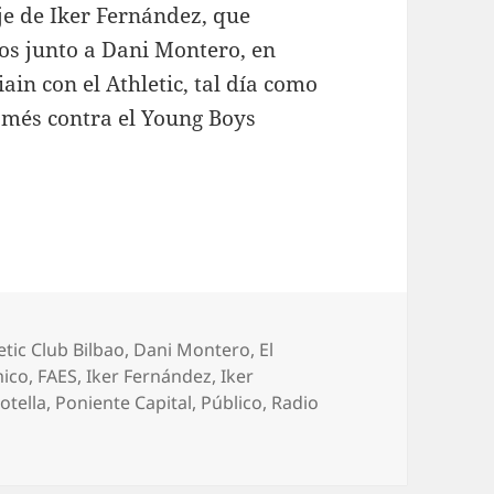
e de Iker Fernández, que
 junto a Dani Montero, en
ain con el Athletic, tal día como
Mamés contra el Young Boys
uetas
etic Club Bilbao
,
Dani Montero
,
El
mico
,
FAES
,
Iker Fernández
,
Iker
otella
,
Poniente Capital
,
Público
,
Radio