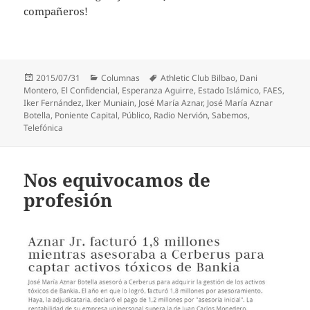
compañeros!
Publicado
Categorías
Etiquetas
2015/07/31
Columnas
Athletic Club Bilbao
,
Dani
el
Montero
,
El Confidencial
,
Esperanza Aguirre
,
Estado Islámico
,
FAES
,
Iker Fernández
,
Iker Muniain
,
José María Aznar
,
José María Aznar
Botella
,
Poniente Capital
,
Público
,
Radio Nervión
,
Sabemos
,
Telefónica
Nos equivocamos de
profesión