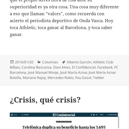
superioridad es ya otra cosa. Una cosa muy diferente
a eso que llaman “valors”, como recuerda con
acierto el periodista deportivo de Onda Vasca. Hoy
toca Athletic, toca ganar al Barcelona, y toca saber
ganar.
Publicado
Categorías
Etiquetas
2016/01/20
Columnas
Alberto Garzón
,
Athletic Club
el
Bilbao
,
Carolina Bescansa
,
Dani Alves
,
El Confidencial
,
Facebook
,
FC
Barcelona
,
José Manuel Monje
,
José María Aznar
,
José María Aznar
Botella
,
Mariano Rajoy
,
Mercedes Rubio
,
Pau Gasol
,
Twitter
¿Crisis, qué crisis?