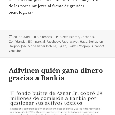
de las pocas mujeres al frente de grandes
tecnológicas).
Publicado
Categorías
Etiquetas
2015/03/04
Columnas
Alexis Tsipras
,
Cerberus
,
El
el
Confidencial
,
El Imparcial
,
Facebook
,
FayerWayer
,
Haya
,
Irekia
,
Jon
Darpón
,
José María Aznar Botella
,
Syriza
,
Twitter
,
Vozpópuli
,
Yahoo!
,
YouTube
Adivinen quién gana dinero
gracias a Bankia