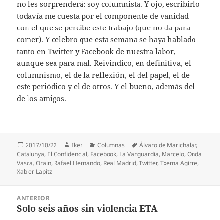
no les sorprenderá: soy columnista. Y ojo, escribirlo
todavía me cuesta por el componente de vanidad
con el que se percibe este trabajo (que no da para
comer). Y celebro que esta semana se haya hablado
tanto en Twitter y Facebook de nuestra labor,
aunque sea para mal. Reivindico, en definitiva, el
columnismo, el de la reflexión, el del papel, el de
este periódico y el de otros. Y el bueno, además del
de los amigos.
Publicado
Autor
Categorías
Etiquetas
2017/10/22
Iker
Columnas
Álvaro de Marichalar
,
el
Catalunya
,
El Confidencial
,
Facebook
,
La Vanguardia
,
Marcelo
,
Onda
Vasca
,
Orain
,
Rafael Hernando
,
Real Madrid
,
Twitter
,
Txema Agirre
,
Xabier Lapitz
Navegación
ANTERIOR
de
Solo seis años sin violencia ETA
Entrada
entradas
anterior: