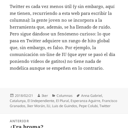
Twitter es cada vez menos útil (y sin embargo, aquí
me tienen, recurriendo a esta web para escribir la
columna): la gente joven no se incorpora a la
herramienta que, además, se ha llenado de ruido.
Pero sigue dándose un fenómeno curioso: lo que
pasa en Twitter adquiere un rango de hito global
que, sin embargo, es falso. Por ejemplo, la
comunicación on-line de IU (que ayer se pasó el día
poniendo vídeos de gatitos) no tiene nada de
modélica aunque se empeñen en lo contrario.
Publicado
Autor
Categorías
Etiquetas
2018/02/21
Iker
Columnas
Anna Gabriel
,
el
Catalunya
,
El Independiente
,
El Plural
,
Esperanza Aguirre
,
Francisco
Granados
,
Iker Morán
,
IU
,
Luis de Guindos
,
Pepe Colubi
,
Twitter
Navegación
ANTERIOR
de
¿Era broma?
Entrada