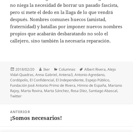
no niega la necesidad de borrar un pasado fascista,
pero sí mete el dedo en la llaga de lo que vendrá
después. Nombres comunes huecos (amistad,
fraternidad) y batallas por imponer nuevos nombres
propios que acabarán desbaratando no solo el
callejero, sino también la necesaria reparación.
Publicado
Autor
Categorías
Etiquetas
2018/02/20
Iker
Columnas
Albert Rivera
,
Alejo
el
Vidal-Quadras
,
Anna Gabriel
,
Antena3
,
Antonio Agredano
,
Cordópolis
,
El Confidencial
,
El Independiente
,
Espejo Público
,
Fundación José Antonio Primo de Rivera
,
Himno de España
,
Mariano
Rajoy
,
Marta Rovira
,
Marta Sánchez
,
Rosa Díez
,
Santiago Abascal
,
Twitter
Navegación
ANTERIOR
de
¡Somos necesarios!
Entrada
entradas
anterior: