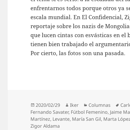
enfrentarnos todos porque otros ya s
escala mundial. En El Confidencial, 
reportaje sobre los nazis de Mongolia.
que lucen cintas con esvásticas en el
tienen bien trabajado el argumentari
Por cierto, las fotos son una pasada.
Publicado
Autor
Categorías
Etiq
2020/02/29
Iker
Columnas
Carl
el
Fernando Savater
,
Fútbol Femenino
,
Jaime Ma
Martínez
,
Levante
,
María San Gil
,
Marta Lópe
Zigor Aldama