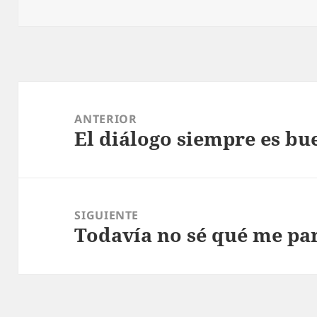
Navegación
de
ANTERIOR
El diálogo siempre es bu
entradas
Entrada
anterior:
SIGUIENTE
Todavía no sé qué me pa
Entrada
siguiente: