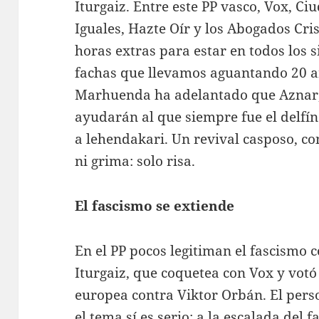
Iturgaiz. Entre este PP vasco, Vox, Ci
Iguales, Hazte Oír y los Abogados Cri
horas extras para estar en todos los s
fachas que llevamos aguantando 20 añ
Marhuenda ha adelantado que Aznar,
ayudarán al que siempre fue el delfí
a lehendakari. Un revival casposo, co
ni grima: solo risa.
El fascismo se extiende
En el PP pocos legitiman el fascismo 
Iturgaiz, que coquetea con Vox y votó
europea contra Viktor Orbán. El perso
el tema sí es serio: a la escalada del