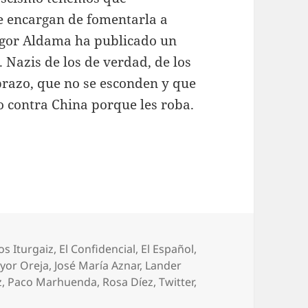
e encargan de fomentarla a
Zigor Aldama ha publicado un
 Nazis de los de verdad, de los
 brazo, que no se esconden y que
o contra China porque les roba.
uetas
os Iturgaiz
,
El Confidencial
,
El Español
,
yor Oreja
,
José María Aznar
,
Lander
z
,
Paco Marhuenda
,
Rosa Díez
,
Twitter
,