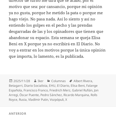
director de turno me dirá que se acabó, por el
motivo que sea: por cansancio, porque mi opinión
ya no gusta, porque he metido la pata o porque me
hago viejo. No pasa nada. Así lo siento y así no
entiendo los golpes en el pecho y las prendas
desgarradas de las y los opinadores que tienen que
abandonar su espacio. Esta semana se queja Elisa
Beni en X porque ya no escribirá en El Diario. No
voy a entrar en los motivos porque la única opinión
que importa, lo lamento, es la publicada.
Publicado
Autor
Categorías
Etiquetas
2025/11/28
Iker
Columnas
Albert Rivera
,
el
Betagarri
,
Diario Socialista
,
EHU
,
El Diario
,
Elisa Beni
,
Falange
Española
,
Francisco Franco
,
Friedrich Merz
,
Gabriel Rufián
,
Jon
Arregi
,
Óscar Puente
,
Pedro Sánchez
,
Ricardo Marquina
,
Rolls
Royce
,
Rusia
,
Vladímir Putin
,
Vozpópuli
,
X
Navegación
ANTERIOR
de